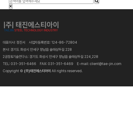
대표이사: 정진서 사업자등록번호: 124-86-72804
본사: 경기도 화성시 만세구 향남읍 솔태상두길 228
2공장&기술연구소: 경기도 화성시 만세구 향남읍 솔태상두길 224,228
TEL: 031-351-6466 FAX: 031-351-6469 E-mail: client@tae-jin.com
Copyright ©
(주)태진에스티아이
All rights reserved.