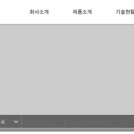
회사소개
제품소개
기술현
가공
ITS구조물(VMS...)
통신 및 기타 구조물