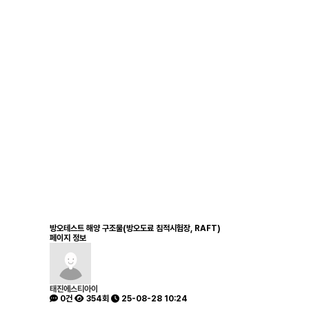
방오테스트 해양 구조물(방오도료 침적시험장, RAFT)
페이지 정보
태진에스티아이
0건
354회
25-08-28 10:24