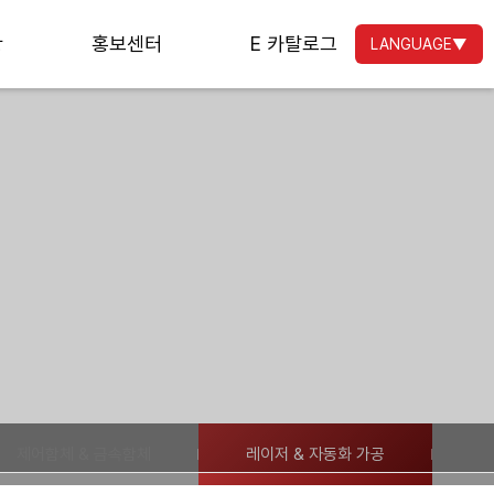
황
홍보센터
E 카탈로그
LANGUAGE
▼
제어함체 & 금속함체
레이저 & 자동화 가공