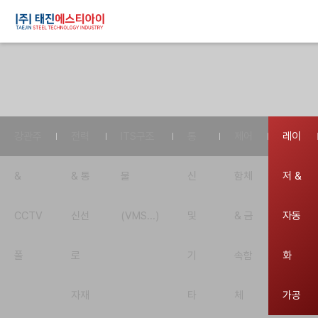
강관주
전력
ITS구조
통
제어
레이
&
& 통
물
신
함체
저 &
CCTV
신선
(VMS...)
및
& 금
자동
폴
로
기
속함
화
자재
타
체
가공