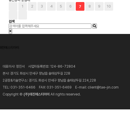
통신장비 받침대
1
2
3
4
5
6
8
9
10
7
검색
대표이사: 정진서 사업자등록번호: 124-86-72804
본사: 경기도 화성시 만세구 향남읍 솔태상두길 228
2공장&기술연구소: 경기도 화성시 만세구 향남읍 솔태상두길 224,228
TEL: 031-351-6466 FAX: 031-351-6469 E-mail: client@tae-jin.com
Copyright ©
(주)태진에스티아이
All rights reserved.