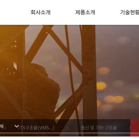
회사소개
제품소개
기술현
함체
ITS구조물(VMS...)
통신 및 기타 구조물