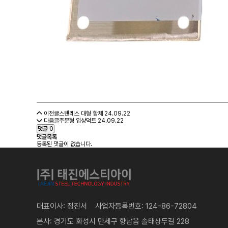
이전글
스텐레스 대형 함체
24.09.22
다음글
주문형 입상덕트
24.09.22
댓글
0
댓글목록
등록된 댓글이 없습니다.
대표이사: 정진서 사업자등록번호: 124-86-72804
본사: 경기도 화성시 만세구 향남읍 솔태상두길 228