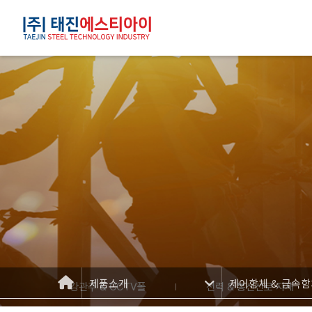
제품소개
제어함체 & 금속
강관주 & CCTV폴
전력 & 통신선로 자재