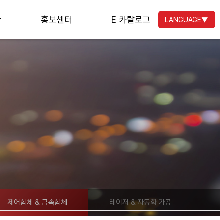
황
홍보센터
E 카탈로그
LANGUAGE
▼
제어함체 & 금속함체
레이저 & 자동화 가공